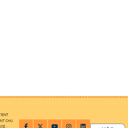
TIENT
ENT CHU
ITÉ :