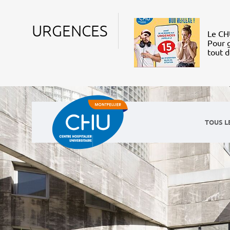
URGENCES
Le CHU
Pour g
tout 
TOUS L