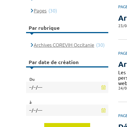
PAG
Pages
(30)
Ar
23/0
Par rubrique
Archives COREVIH Occitanie
(30)
PAG
Par date de création
Ar
Les
per
Du
web
24/0
à
PAG
Dé