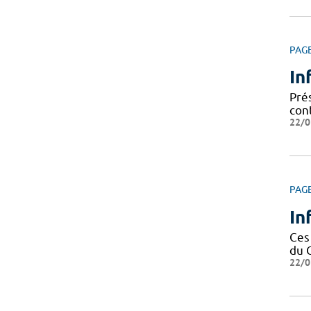
PAG
In
Prés
cont
22/0
PAG
In
Ces
du 
22/0