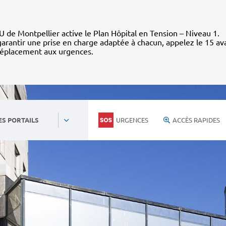
 de Montpellier active le Plan Hôpital en Tension – Niveau 1.
arantir une prise en charge adaptée à chacun, appelez le 15 av
déplacement aux urgences.
URGENCES
ACCÈS RAPIDES
ES PORTAILS