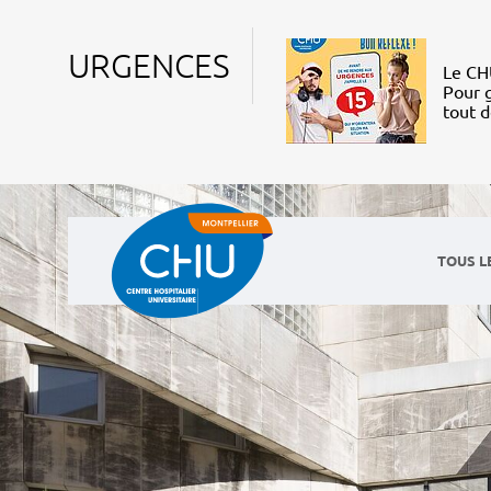
URGENCES
Le CHU
Pour g
tout 
TOUS L