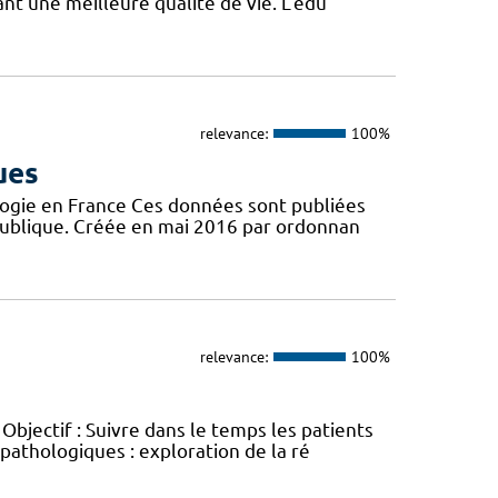
t une meilleure qualité de vie. L’édu
relevance:
100%
ues
logie en France Ces données sont publiées
publique. Créée en mai 2016 par ordonnan
relevance:
100%
jectif : Suivre dans le temps les patients
opathologiques : exploration de la ré