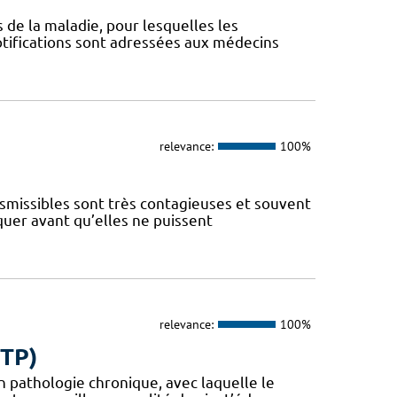
s de la maladie, pour lesquelles les
otifications sont adressées aux médecins
relevance:
100%
nsmissibles sont très contagieuses et souvent
iquer avant qu’elles ne puissent
relevance:
100%
ETP)
en pathologie chronique, avec laquelle le