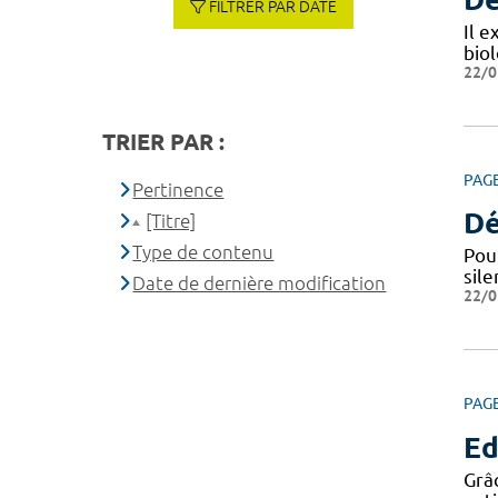
FILTRER PAR DATE
Il e
bio
22/0
TRIER PAR :
PAG
Pertinence
Dé
[Titre]
Type de contenu
Pou
sile
Date de dernière modification
22/0
PAG
Ed
Grâc