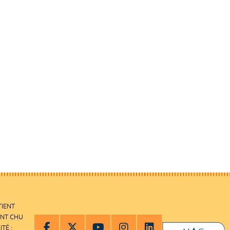
TIENT
ENT CHU
ITÉ :