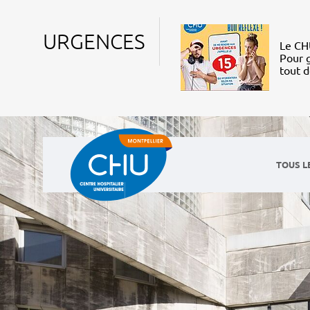
URGENCES
Le CHU
Pour g
tout 
TOUS L