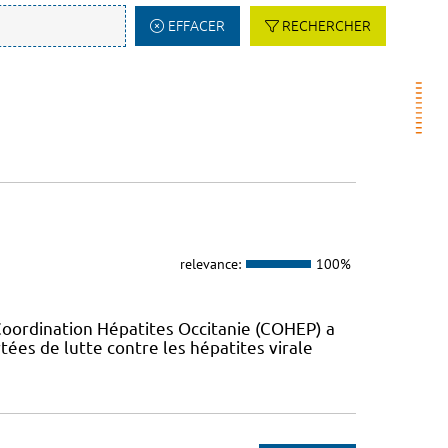
EFFACER
RECHERCHER
relevance:
100%
Coordination Hépatites Occitanie (COHEP) a
es de lutte contre les hépatites virale