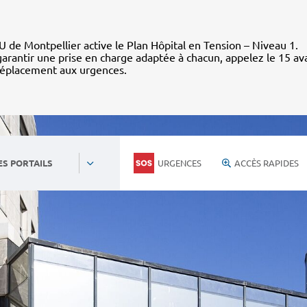
 de Montpellier active le Plan Hôpital en Tension – Niveau 1.
arantir une prise en charge adaptée à chacun, appelez le 15 av
déplacement aux urgences.
URGENCES
ACCÈS RAPIDES
ES PORTAILS