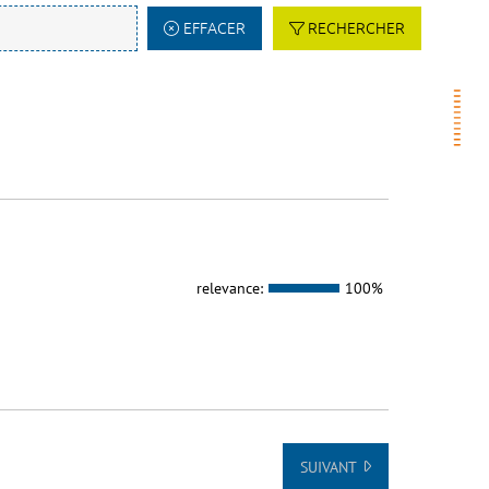
EFFACER
RECHERCHER
relevance:
100%
SUIVANT