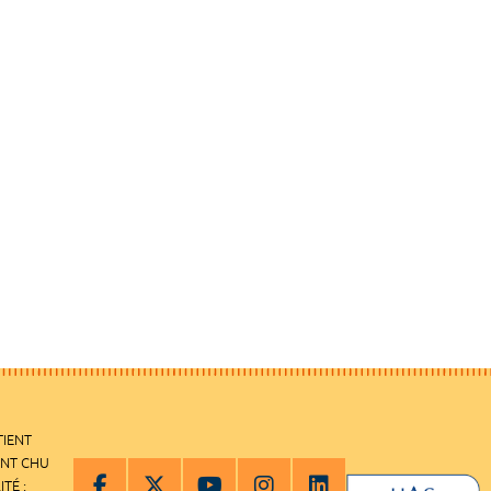
TIENT
ENT CHU
ITÉ :