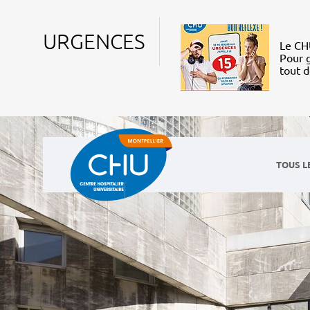
URGENCES
Le CHU
Pour g
tout 
TOUS L