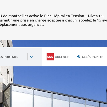
 de Montpellier active le Plan Hôpital en Tension – Niveau 1.
arantir une prise en charge adaptée à chacun, appelez le 15 av
déplacement aux urgences.
URGENCES
ACCÈS RAPIDES
ES PORTAILS