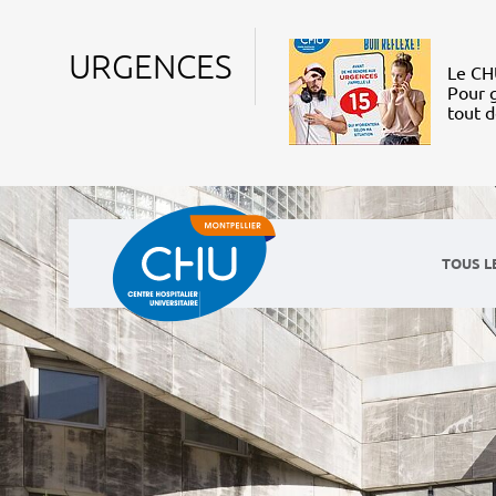
URGENCES
Le CHU
Pour g
tout 
TOUS L