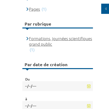
Pages
(1)
Par rubrique
Formations, journées scientifiques
grand public
(1)
Par date de création
Du
à