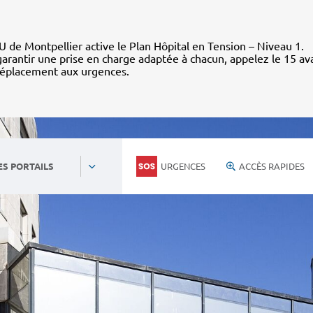
 de Montpellier active le Plan Hôpital en Tension – Niveau 1.
arantir une prise en charge adaptée à chacun, appelez le 15 av
déplacement aux urgences.
URGENCES
ACCÈS RAPIDES
ES PORTAILS