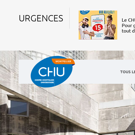
URGENCES
Le CHU
Pour g
tout 
TOUS L