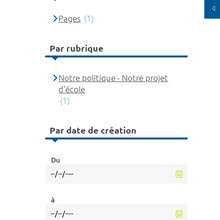
Pages
(1)
Par rubrique
Notre politique - Notre projet
d'école
(1)
Par date de création
Du
à