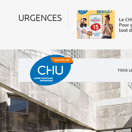
URGENCES
Le CHU
Pour g
tout 
TOUS L