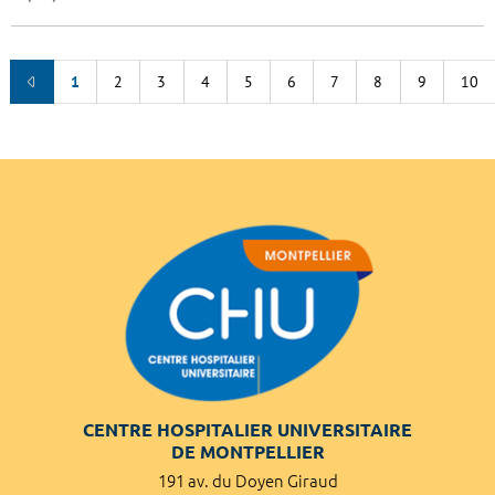
1
2
3
4
5
6
7
8
9
10
CENTRE HOSPITALIER UNIVERSITAIRE
DE MONTPELLIER
191 av. du Doyen Giraud