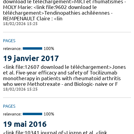
download le téléchargement>MICI et rhumatismes -
MOLY Marie: <link file:9602 download le
téléchargement>Tendinopathies achiléennes -
REMPENAULT Claire : <lin
18/02/2026 15:25
PAGES
relevance:
100%
19 janvier 2017
<link file:12607 download le téléchargement>Jones
et al. Five-year efficacy and safety of Tocilizumab
monotherapy in patients with rheumatoid arthritis
who were Methotrexate - and Biologic- naive or F
18/02/2026 15:25
PAGES
relevance:
100%
19 mai 2016
<link file:10341 journal of>Liozon et al. <link