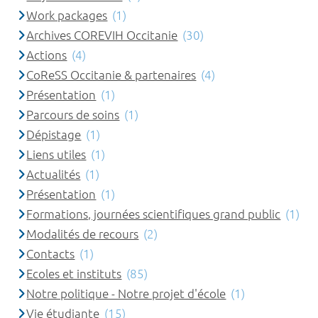
Work packages
(1)
Archives COREVIH Occitanie
(30)
Actions
(4)
CoReSS Occitanie & partenaires
(4)
Présentation
(1)
Parcours de soins
(1)
Dépistage
(1)
Liens utiles
(1)
Actualités
(1)
Présentation
(1)
Formations, journées scientifiques grand public
(1)
Modalités de recours
(2)
Contacts
(1)
Ecoles et instituts
(85)
Notre politique - Notre projet d'école
(1)
Vie étudiante
(15)