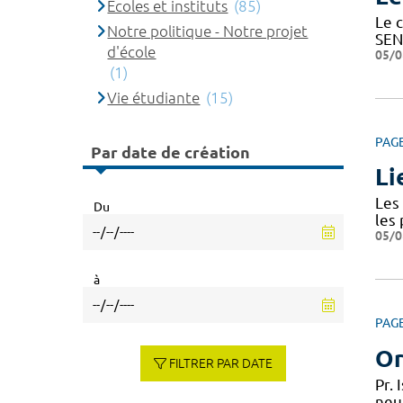
Ecoles et instituts
(85)
Le c
Notre politique - Notre projet
SEN
d'école
05/0
(1)
Vie étudiante
(15)
PAG
Par date de création
Li
Les 
Du
les
05/0
à
PAG
Or
FILTRER PAR DATE
Pr.
neu