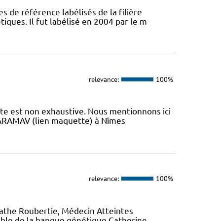
s de référence labélisés de la filière
ques. Il fut labélisé en 2004 par le m
relevance:
100%
iste est non exhaustive. Nous mentionnons ici
 L’ARAMAV (lien maquette) à Nîmes
relevance:
100%
gathe Roubertie, Médecin Atteintes
ble de la banque génétique Catherine