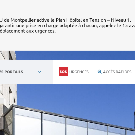
 de Montpellier active le Plan Hôpital en Tension – Niveau 1.
arantir une prise en charge adaptée à chacun, appelez le 15 av
déplacement aux urgences.
URGENCES
ACCÈS RAPIDES
ES PORTAILS