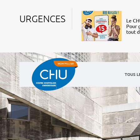
URGENCES
Le CHU
Pour g
tout 
TOUS L