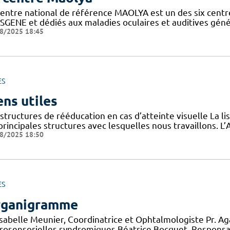
entre national de référence MAOLYA est un des six centre
SGENE et dédiés aux maladies oculaires et auditives généti
8/2025 18:45
ES
ens utiles
structures de rééducation en cas d’atteinte visuelle La l
 principales structures avec lesquelles nous travaillons.
8/2025 18:50
ES
ganigramme
 Isabelle Meunier, Coordinatrice et Ophtalmologiste Pr. A
rosensorielles syndromiques Béatrice Bocquet, Responsa