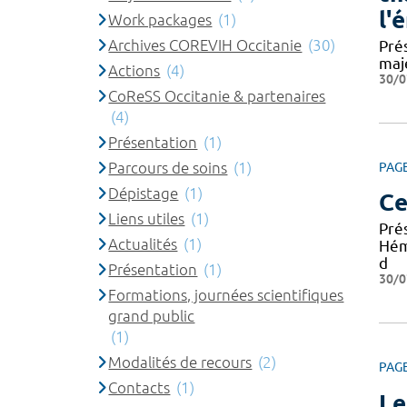
l'
Work packages
(1)
Archives COREVIH Occitanie
(30)
Pré
maj
Actions
(4)
30/0
CoReSS Occitanie & partenaires
(4)
Présentation
(1)
Parcours de soins
(1)
PAG
Dépistage
(1)
Ce
Liens utiles
(1)
Pré
Actualités
(1)
Hém
d
Présentation
(1)
30/0
Formations, journées scientifiques
grand public
(1)
Modalités de recours
(2)
PAG
Contacts
(1)
Le