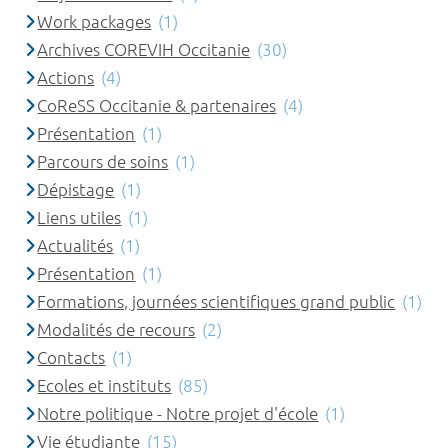
Work packages
(1)
Archives COREVIH Occitanie
(30)
Actions
(4)
CoReSS Occitanie & partenaires
(4)
Présentation
(1)
Parcours de soins
(1)
Dépistage
(1)
Liens utiles
(1)
Actualités
(1)
Présentation
(1)
Formations, journées scientifiques grand public
(1)
Modalités de recours
(2)
Contacts
(1)
Ecoles et instituts
(85)
Notre politique - Notre projet d'école
(1)
Vie étudiante
(15)