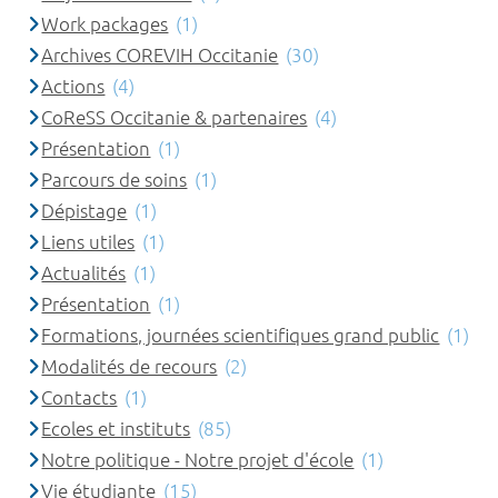
Work packages
(1)
Archives COREVIH Occitanie
(30)
Actions
(4)
CoReSS Occitanie & partenaires
(4)
Présentation
(1)
Parcours de soins
(1)
Dépistage
(1)
Liens utiles
(1)
Actualités
(1)
Présentation
(1)
Formations, journées scientifiques grand public
(1)
Modalités de recours
(2)
Contacts
(1)
Ecoles et instituts
(85)
Notre politique - Notre projet d'école
(1)
Vie étudiante
(15)