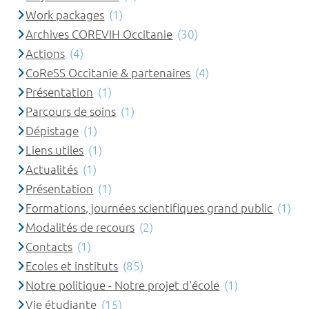
Work packages
(1)
Archives COREVIH Occitanie
(30)
Actions
(4)
CoReSS Occitanie & partenaires
(4)
Présentation
(1)
Parcours de soins
(1)
Dépistage
(1)
Liens utiles
(1)
Actualités
(1)
Présentation
(1)
Formations, journées scientifiques grand public
(1)
Modalités de recours
(2)
Contacts
(1)
Ecoles et instituts
(85)
Notre politique - Notre projet d'école
(1)
Vie étudiante
(15)