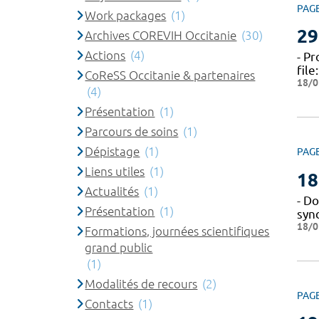
PAG
Work packages
(1)
29
Archives COREVIH Occitanie
(30)
Actions
(4)
- P
fil
CoReSS Occitanie & partenaires
18/0
(4)
Présentation
(1)
Parcours de soins
(1)
Dépistage
(1)
PAG
Liens utiles
(1)
18
Actualités
(1)
- Do
Présentation
(1)
syn
18/0
Formations, journées scientifiques
grand public
(1)
Modalités de recours
(2)
PAG
Contacts
(1)