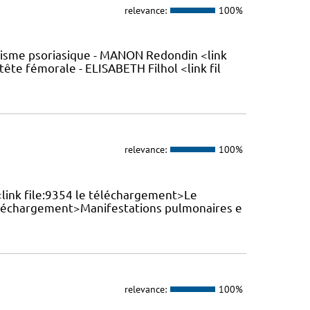
relevance:
100%
tisme psoriasique - MANON Redondin <link
ête fémorale - ELISABETH Filhol <link fil
relevance:
100%
 <link file:9354 le téléchargement>Le
téléchargement>Manifestations pulmonaires e
relevance:
100%