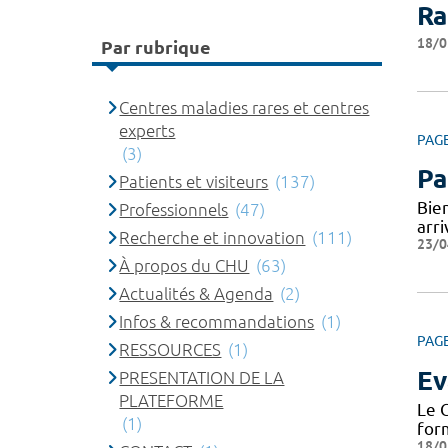
Ra
18/0
Par rubrique
Centres maladies rares et centres
experts
PAG
(3)
Pa
Patients et visiteurs
(137)
Bie
Professionnels
(47)
arr
Recherche et innovation
(111)
23/0
À propos du CHU
(63)
Actualités & Agenda
(2)
Infos & recommandations
(1)
PAG
RESSOURCES
(1)
Ev
PRESENTATION DE LA
PLATEFORME
Le 
(1)
form
18/0