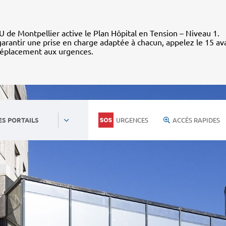
 de Montpellier active le Plan Hôpital en Tension – Niveau 1.
arantir une prise en charge adaptée à chacun, appelez le 15 av
déplacement aux urgences.
URGENCES
ACCÈS RAPIDES
ES PORTAILS