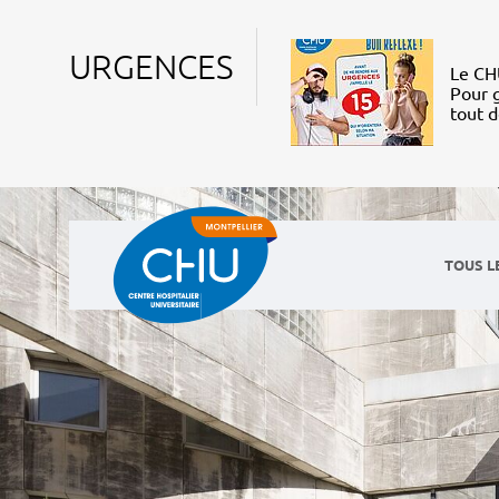
URGENCES
Le CHU
Pour g
tout 
TOUS L