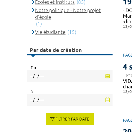
19
Ecoles et instituts
(85)
Notre politique - Notre projet
- D
Mar
d'école
<lin
(1)
18/0
Vie étudiante
(15)
Par date de création
PAG
4 
Du
- P
VID
cha
18/0
à
FILTRER PAR DATE
PAG
20