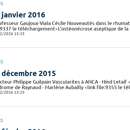
ES
 janvier 2016
rofesseur Gaujoux-Viala Cécile Nouveautés dans le rhuma
e:9337 le téléchargement>L’ostéonécrose aseptique de la t
2/2026 15:25
ES
 décembre 2015
cteur Philippe Guilpain Vascularites à ANCA - Hind Letaif
drome de Raynaud - Marlène Aubailly <link file:9355 le 
2/2026 15:25
ES