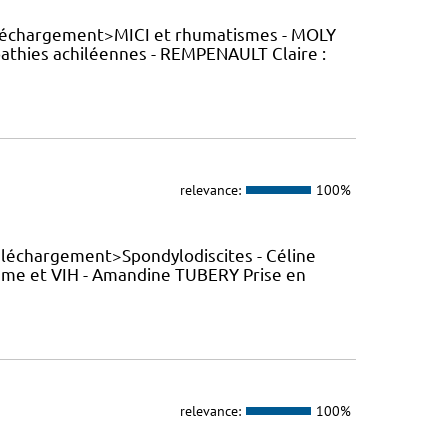
éléchargement>MICI et rhumatismes - MOLY
athies achiléennes - REMPENAULT Claire :
relevance:
100%
éléchargement>Spondylodiscites - Céline
sme et VIH - Amandine TUBERY Prise en
relevance:
100%