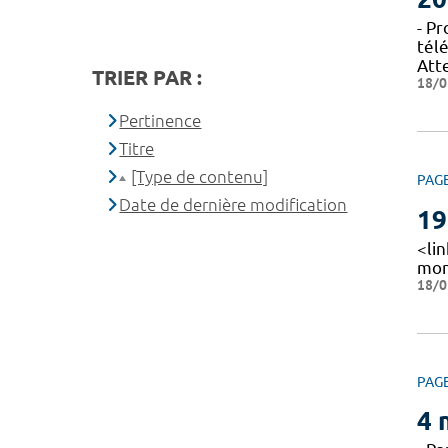
- P
tél
Att
TRIER PAR :
18/0
Pertinence
Titre
[Type de contenu]
PAG
Date de dernière modification
19
<li
mon
18/0
PAG
4 