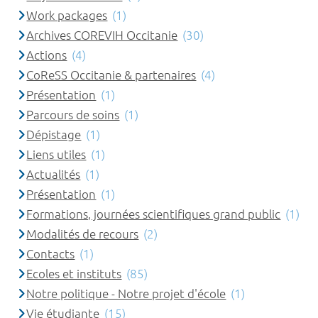
Work packages
(1)
Archives COREVIH Occitanie
(30)
Actions
(4)
CoReSS Occitanie & partenaires
(4)
Présentation
(1)
Parcours de soins
(1)
Dépistage
(1)
Liens utiles
(1)
Actualités
(1)
Présentation
(1)
Formations, journées scientifiques grand public
(1)
Modalités de recours
(2)
Contacts
(1)
Ecoles et instituts
(85)
Notre politique - Notre projet d'école
(1)
Vie étudiante
(15)