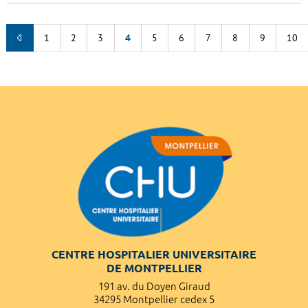
1
2
3
4
5
6
7
8
9
10
CENTRE HOSPITALIER UNIVERSITAIRE
DE MONTPELLIER
191 av. du Doyen Giraud
34295 Montpellier cedex 5