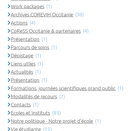
Work packages
(1)
Archives COREVIH Occitanie
(30)
Actions
(4)
CoReSS Occitanie & partenaires
(4)
Présentation
(1)
Parcours de soins
(1)
Dépistage
(1)
Liens utiles
(1)
Actualités
(1)
Présentation
(1)
Formations, journées scientifiques grand public
(1)
Modalités de recours
(2)
Contacts
(1)
Ecoles et instituts
(85)
Notre politique - Notre projet d'école
(1)
Vie étudiante
(15)