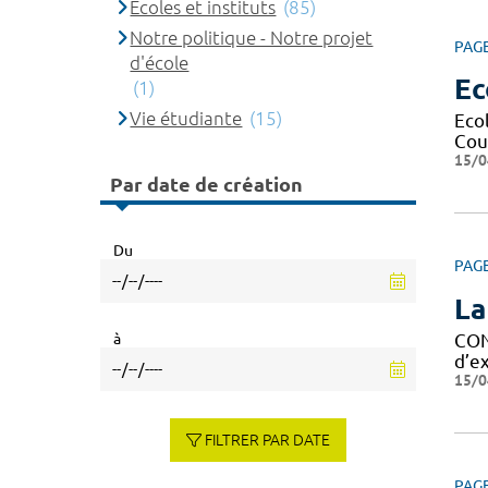
Ecoles et instituts
(85)
Notre politique - Notre projet
PAG
d'école
Ec
(1)
Vie étudiante
(15)
Eco
Cour
15/0
Par date de création
Du
PAG
La
à
CON
d’ex
15/0
FILTRER PAR DATE
PAG