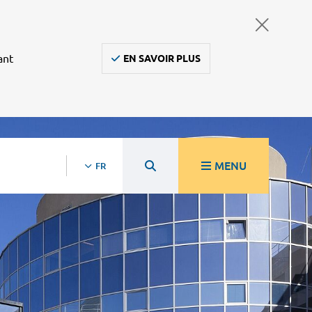
ant
EN SAVOIR PLUS
MENU
FR