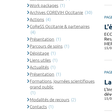
Work packages
(1)
Archives COREVIH Occitanie
(30)
PAG
Actions
(4)
L'
CoReSS Occitanie & partenaires
(4)
ECO
Res
Présentation
(1)
MER
Parcours de soins
(1)
15/0
Dépistage
(1)
Liens utiles
(1)
Actualités
(1)
PAG
Présentation
(1)
La
Formations, journées scientifiques
grand public
L'I
(1)
dév
15/0
Modalités de recours
(2)
Contacts
(1)