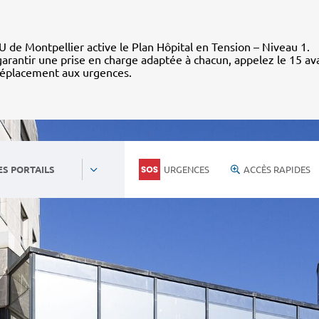
 de Montpellier active le Plan Hôpital en Tension – Niveau 1.
arantir une prise en charge adaptée à chacun, appelez le 15 av
déplacement aux urgences.
URGENCES
ACCÈS RAPIDES
ES PORTAILS