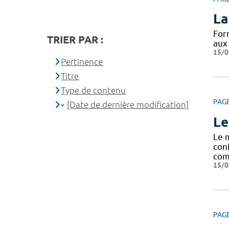
La
For
TRIER PAR :
aux
15/0
Pertinence
Titre
Type de contenu
PAG
[Date de dernière modification]
Le
Le 
con
com
15/0
PAG