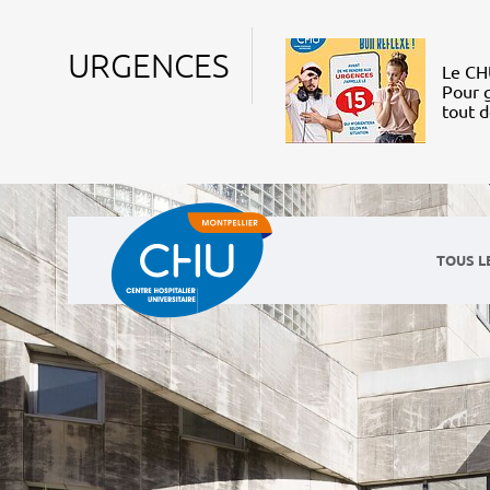
URGENCES
Le CHU
Pour g
tout 
TOUS L