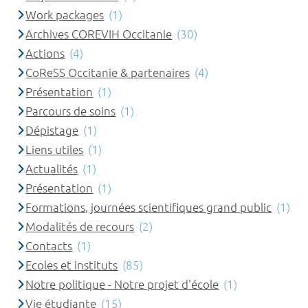
Work packages
(1)
Archives COREVIH Occitanie
(30)
Actions
(4)
CoReSS Occitanie & partenaires
(4)
Présentation
(1)
Parcours de soins
(1)
Dépistage
(1)
Liens utiles
(1)
Actualités
(1)
Présentation
(1)
Formations, journées scientifiques grand public
(1)
Modalités de recours
(2)
Contacts
(1)
Ecoles et instituts
(85)
Notre politique - Notre projet d'école
(1)
Vie étudiante
(15)