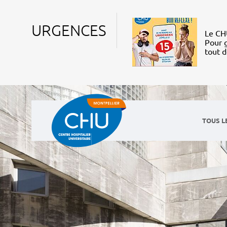
URGENCES
Le CHU
Pour g
tout 
TOUS L