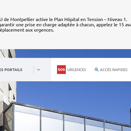
 de Montpellier active le Plan Hôpital en Tension – Niveau 1.
arantir une prise en charge adaptée à chacun, appelez le 15 av
déplacement aux urgences.
URGENCES
ACCÈS RAPIDES
ES PORTAILS