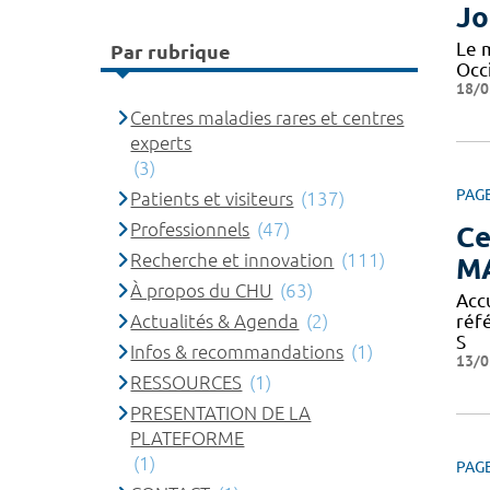
Jo
Le 
Par rubrique
Occi
18/0
Centres maladies rares et centres
experts
(3)
PAG
Patients et visiteurs
(137)
Professionnels
(47)
Ce
Recherche et innovation
(111)
M
À propos du CHU
(63)
Acc
Actualités & Agenda
(2)
réf
S
Infos & recommandations
(1)
13/0
RESSOURCES
(1)
PRESENTATION DE LA
PLATEFORME
(1)
PAG