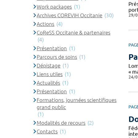
Pré
Work packages
(1)
port
Archives COREVIH Occitanie
(30)
29/0
Actions
(4)
CoReSS Occitanie & partenaires
(4)
PAG
Présentation
(1)
Pa
Parcours de soins
(1)
Dépistage
(1)
Lom
« ma
Liens utiles
(1)
24/0
Actualités
(1)
Présentation
(1)
Formations, journées scientifiques
grand public
PAG
(1)
Do
Modalités de recours
(2)
Féd
Contacts
(1)
int