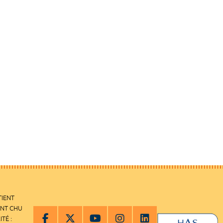
TIENT
ENT CHU
ITÉ :