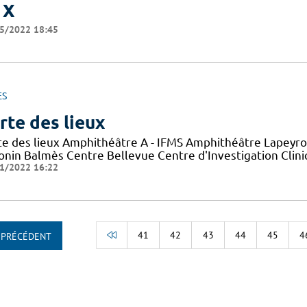
 X
5/2022 18:45
ES
rte des lieux
te des lieux Amphithéâtre A - IFMS Amphithéâtre Lapeyro
onin Balmès Centre Bellevue Centre d'Investigation Clini
1/2022 16:22
41
42
43
44
45
4
PRÉCÉDENT
RETOUR AU DÉBUT DE LA LISTE