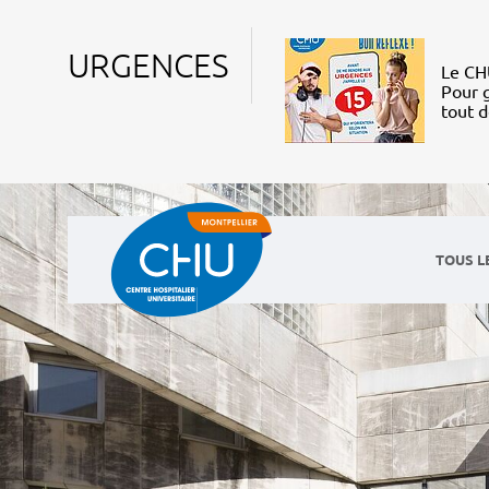
URGENCES
Le CHU
Pour g
tout 
TOUS L