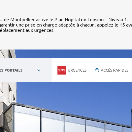
 de Montpellier active le Plan Hôpital en Tension – Niveau 1.
arantir une prise en charge adaptée à chacun, appelez le 15 av
déplacement aux urgences.
URGENCES
ACCÈS RAPIDES
ES PORTAILS