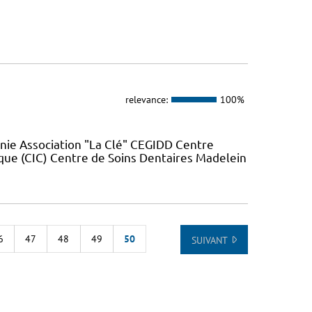
relevance:
100%
nie Association "La Clé" CEGIDD Centre
que (CIC) Centre de Soins Dentaires Madelein
6
47
48
49
50
SUIVANT