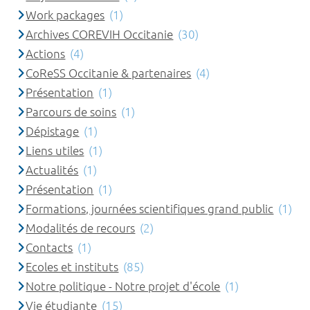
Work packages
(1)
Archives COREVIH Occitanie
(30)
Actions
(4)
CoReSS Occitanie & partenaires
(4)
Présentation
(1)
Parcours de soins
(1)
Dépistage
(1)
Liens utiles
(1)
Actualités
(1)
Présentation
(1)
Formations, journées scientifiques grand public
(1)
Modalités de recours
(2)
Contacts
(1)
Ecoles et instituts
(85)
Notre politique - Notre projet d'école
(1)
Vie étudiante
(15)