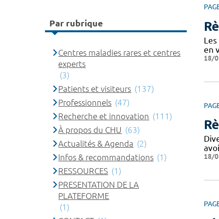
PAG
Par rubrique
Rè
Les 
en v
Centres maladies rares et centres
18/0
experts
(3)
Patients et visiteurs
(137)
Professionnels
(47)
PAG
Recherche et innovation
(111)
Rè
À propos du CHU
(63)
Div
Actualités & Agenda
(2)
avo
18/0
Infos & recommandations
(1)
RESSOURCES
(1)
PRESENTATION DE LA
PLATEFORME
PAG
(1)