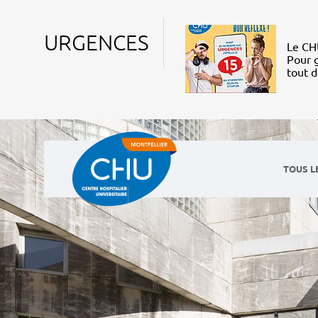
URGENCES
Le CHU
Pour g
tout 
TOUS L