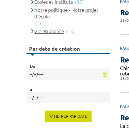
Ecoles et instituts
(85)
PAG
Notre politique - Notre projet
Re
d'école
18/0
(1)
Vie étudiante
(15)
Par date de création
PAG
Re
Du
Chi
rub
18/0
à
PAG
Re
FILTRER PAR DATE
La c