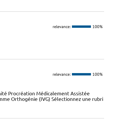
relevance:
100%
relevance:
100%
nité Procréation Médicalement Assistée
emme Orthogénie (IVG) Sélectionnez une rubri