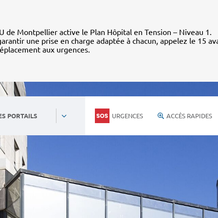
 de Montpellier active le Plan Hôpital en Tension – Niveau 1.
arantir une prise en charge adaptée à chacun, appelez le 15 av
déplacement aux urgences.
URGENCES
ACCÈS RAPIDES
ES PORTAILS