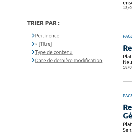
ens
18/0
TRIER PAR :
Pertinence
PAG
[Titre]
Re
Type de contenu
Pla
Date de dernière modification
Neu
18/0
PAG
Re
Gé
Pla
Sen