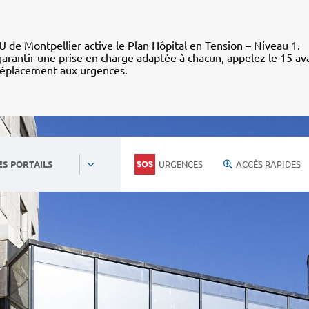
 de Montpellier active le Plan Hôpital en Tension – Niveau 1.
arantir une prise en charge adaptée à chacun, appelez le 15 av
déplacement aux urgences.
URGENCES
ACCÈS RAPIDES
ES PORTAILS