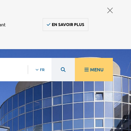
ant
EN SAVOIR PLUS
MENU
FR