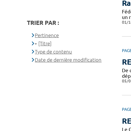
Ra
Féd
un 
TRIER PAR :
01/1
Pertinence
[Titre]
PAG
Type de contenu
Date de dernière modification
R
De q
dép
05/0
PAG
RE
Le C