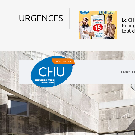
URGENCES
Le CHU
Pour g
tout 
TOUS L