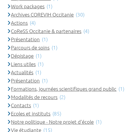
Work packages
(1)
Archives COREVIH Occitanie
(30)
Actions
(4)
CoReSS Occitanie & partenaires
(4)
Présentation
(1)
Parcours de soins
(1)
Dépistage
(1)
Liens utiles
(1)
Actualités
(1)
Présentation
(1)
Formations, journées scientifiques grand public
(1)
Modalités de recours
(2)
Contacts
(1)
Ecoles et instituts
(85)
Notre politique - Notre projet d'école
(1)
Vie étudiante
(15)