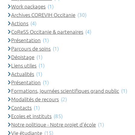
Work packages
(1)
Archives COREVIH Occitanie
(30)
Actions
(4)
CoReSS Occitanie & partenaires
(4)
Présentation
(1)
Parcours de soins
(1)
Dépistage
(1)
Liens utiles
(1)
Actualités
(1)
Présentation
(1)
Formations, journées scientifiques grand public
(1)
Modalités de recours
(2)
Contacts
(1)
Ecoles et instituts
(85)
Notre politique - Notre projet d'école
(1)
Vie étudiante
(15)