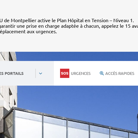
 de Montpellier active le Plan Hôpital en Tension – Niveau 1.
arantir une prise en charge adaptée à chacun, appelez le 15 av
déplacement aux urgences.
URGENCES
ACCÈS RAPIDES
ES PORTAILS