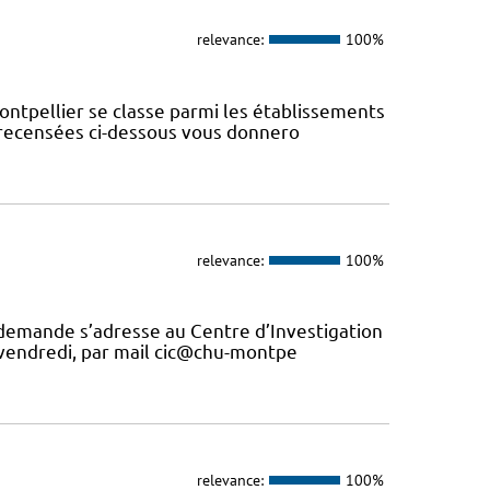
relevance:
100%
ontpellier se classe parmi les établissements
s recensées ci-dessous vous donnero
relevance:
100%
 demande s’adresse au Centre d’Investigation
u vendredi, par mail cic@chu-montpe
relevance:
100%