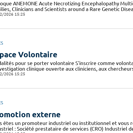
loque ANEMONE Acute Necrotizing Encephalopathy Multid
lies, Clinicians and Scientists around a Rare Genetic Dise
2/2026 15:25
ES
pace Volontaire
alités pour se porter volontaire S'inscrire comme volont
nvestigation clinique ouverte aux cliniciens, aux cherche
2/2026 15:25
ES
omotion externe
s êtes un promoteur industriel ou institutionnel et vous 
striel : Société prestataire de services (CRO) Industriel d