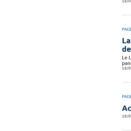
18/0
PAG
La
de
Le L
pan
18/0
PAG
Ac
18/0