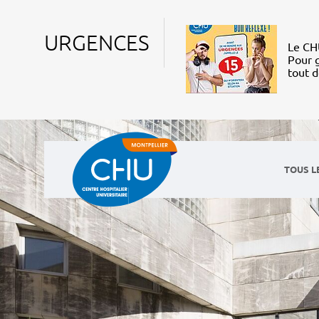
URGENCES
Le CHU
Pour g
tout 
TOUS L