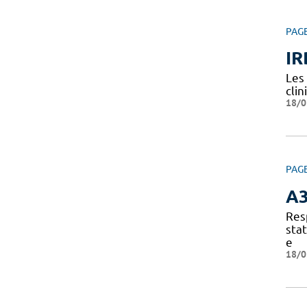
PAG
IR
Les
clin
18/0
PAG
A
Res
sta
e
18/0