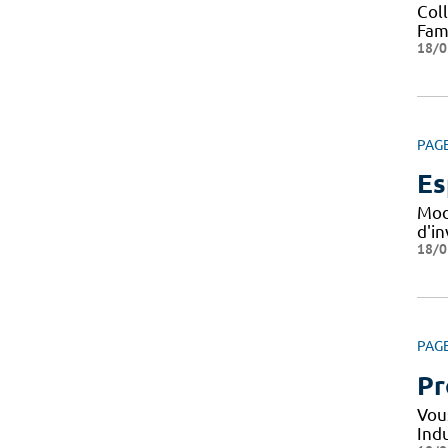
Col
Fami
18/0
PAG
Es
Mod
d'i
18/0
PAG
Pr
Vou
Indu