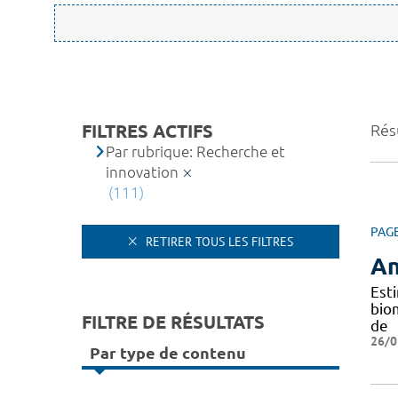
FILTRES ACTIFS
Résu
Par rubrique: Recherche et
innovation
(111)
PAG
RETIRER TOUS LES FILTRES
An
Est
bio
FILTRE DE RÉSULTATS
de
26/0
Par type de contenu