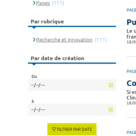
Pages
(111)
PAG
Pu
Par rubrique
Le 
fra
Recherche et innovation
(111)
18/0
Par date de création
PAG
Du
Co
Si 
Cli
à
18/0
FILTRER PAR DATE
PAG