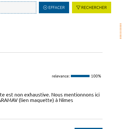
EFFACER
RECHERCHER
relevance:
100%
iste est non exhaustive. Nous mentionnons ici
 L’ARAMAV (lien maquette) à Nîmes