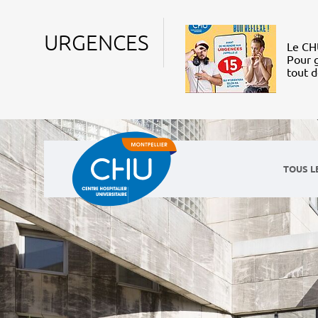
URGENCES
Le CHU
Pour g
tout 
TOUS L