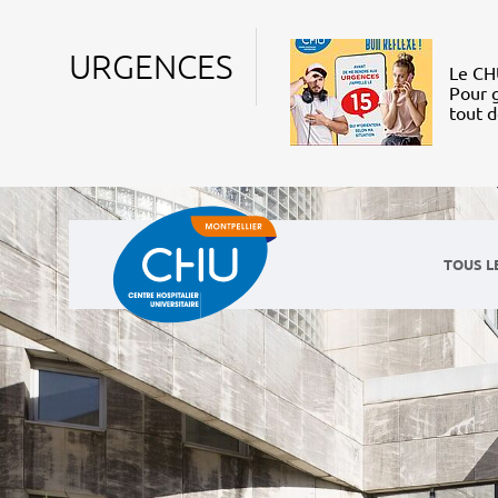
URGENCES
Le CHU
Pour g
tout 
TOUS L