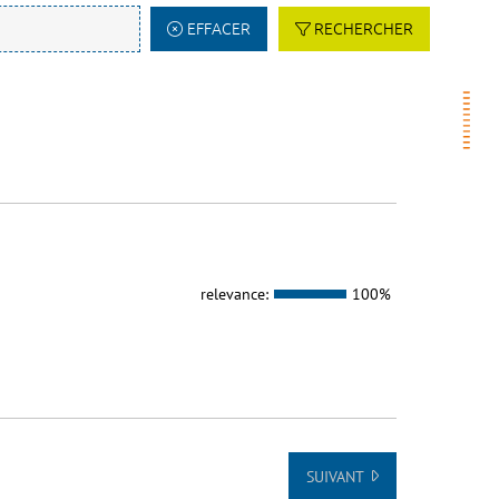
EFFACER
RECHERCHER
relevance:
100%
SUIVANT