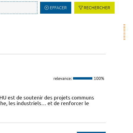
EFFACER
RECHERCHER
relevance:
100%
 FHU est de soutenir des projets communs
he, les industriels… et de renforcer le