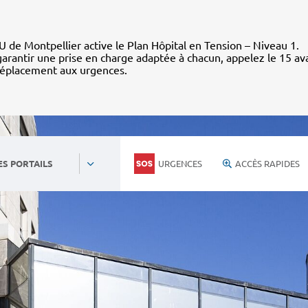
 de Montpellier active le Plan Hôpital en Tension – Niveau 1.
arantir une prise en charge adaptée à chacun, appelez le 15 av
déplacement aux urgences.
URGENCES
ACCÈS RAPIDES
ES PORTAILS