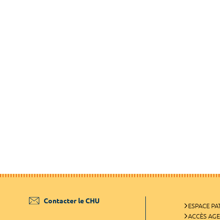
Contacter le CHU
ESPACE PA
ACCÈS AG