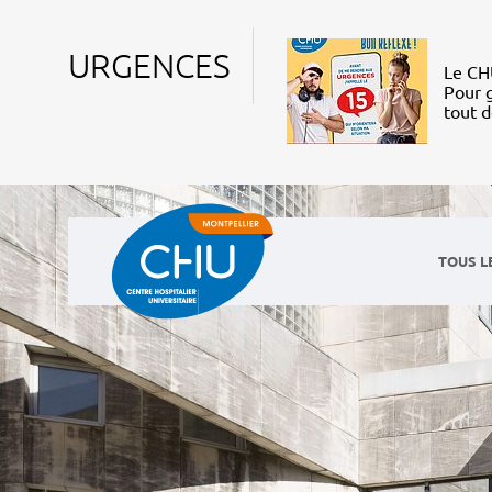
URGENCES
Le CHU
Pour g
tout 
TOUS L