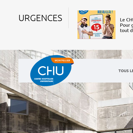
URGENCES
Le CHU
Pour g
tout 
TOUS L