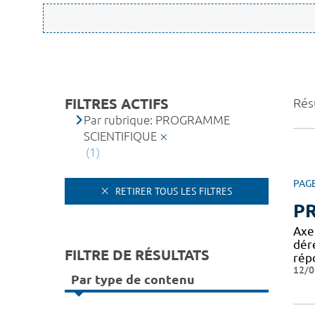
FILTRES ACTIFS
Résu
Par rubrique: PROGRAMME
SCIENTIFIQUE
(1)
PAG
RETIRER TOUS LES FILTRES
P
Axe
dér
FILTRE DE RÉSULTATS
rép
12/0
Par type de contenu