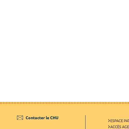
Contacter le CHU
ESPACE PA
ACCÈS AG