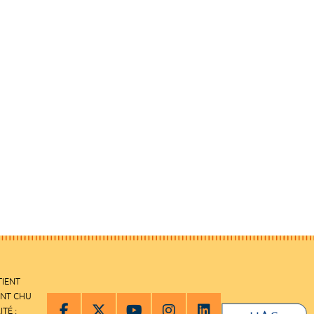
TIENT
ENT CHU
ITÉ :