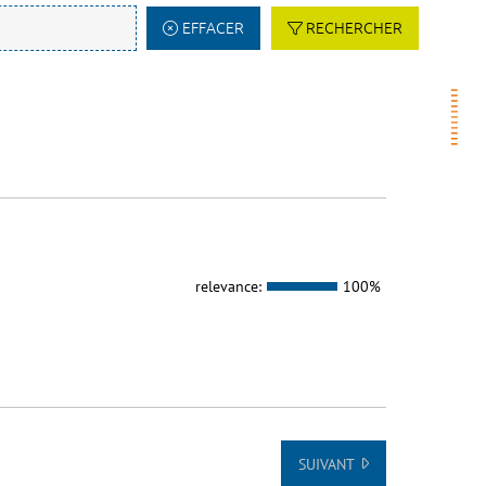
EFFACER
RECHERCHER
relevance:
100%
SUIVANT