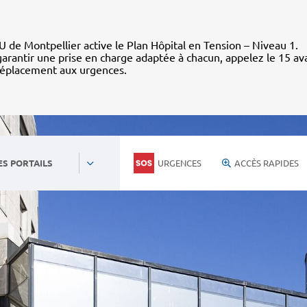
 de Montpellier active le Plan Hôpital en Tension – Niveau 1.
arantir une prise en charge adaptée à chacun, appelez le 15 av
déplacement aux urgences.
URGENCES
ACCÈS RAPIDES
ES PORTAILS