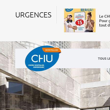
URGENCES
Le CHU
Pour g
tout 
TOUS L