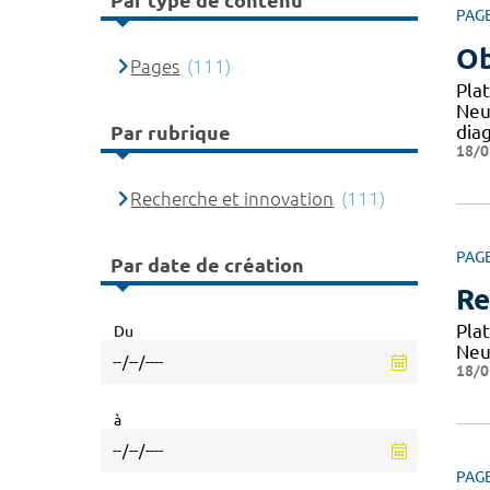
Par type de contenu
PAG
Ob
Pages
(111)
Pla
Neu
dia
Par rubrique
18/0
Recherche et innovation
(111)
PAG
Par date de création
Re
Pla
Du
Neu
18/0
à
PAG