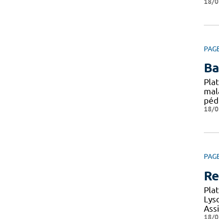
18/0
PAG
Ba
Pla
mal
péd
18/0
PAG
Re
Pla
Lys
Ass
18/0