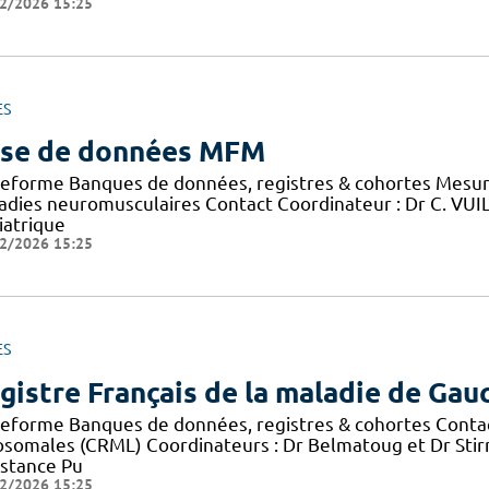
2/2026 15:25
ES
se de données MFM
teforme Banques de données, registres & cohortes Mesure
adies neuromusculaires Contact Coordinateur : Dr C. VU
iatrique
2/2026 15:25
ES
gistre Français de la maladie de Gau
teforme Banques de données, registres & cohortes Conta
osomales (CRML) Coordinateurs : Dr Belmatoug et Dr Sti
istance Pu
2/2026 15:25