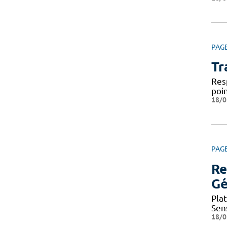
PAG
Tr
Res
poi
18/0
PAG
Re
Gé
Pla
Sen
18/0