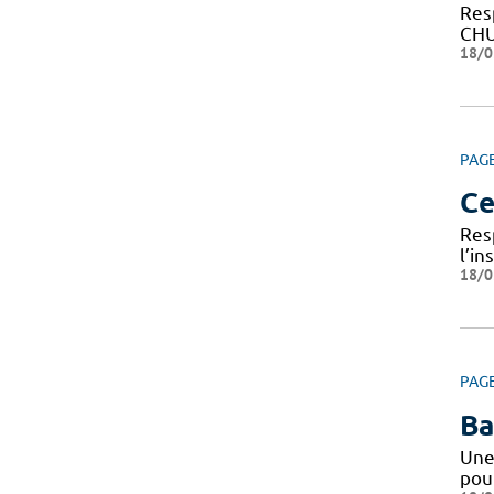
Res
CHU 
18/0
PAG
Ce
Res
l’i
18/0
PAG
Ba
Une
pou