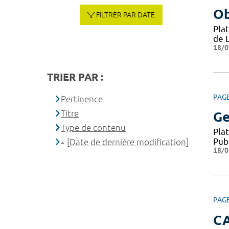
Ob
FILTRER PAR DATE
Pla
de 
18/0
TRIER PAR :
PAG
Pertinence
Titre
Ge
Type de contenu
Pla
Pub
[Date de dernière modification]
18/0
PAG
C