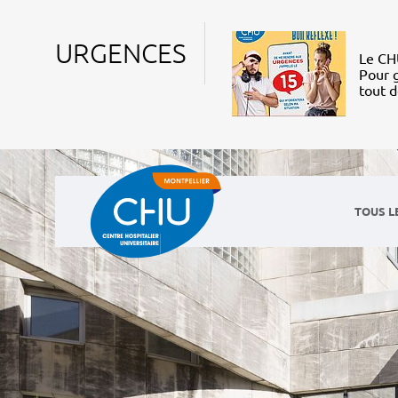
URGENCES
Le CHU
Pour g
tout 
TOUS L