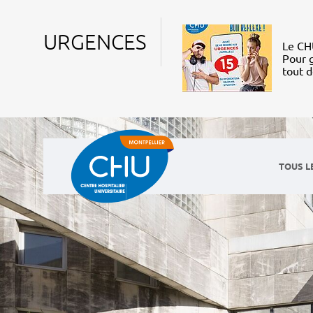
URGENCES
Le CHU
Pour g
tout 
TOUS L