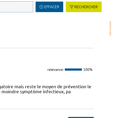
EFFACER
RECHERCHER
relevance:
100%
atoire mais reste le moyen de prévention le
 au moindre symptôme infectieux, pa