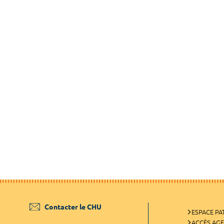
Contacter le CHU
ESPACE PA
ACCÈS AG