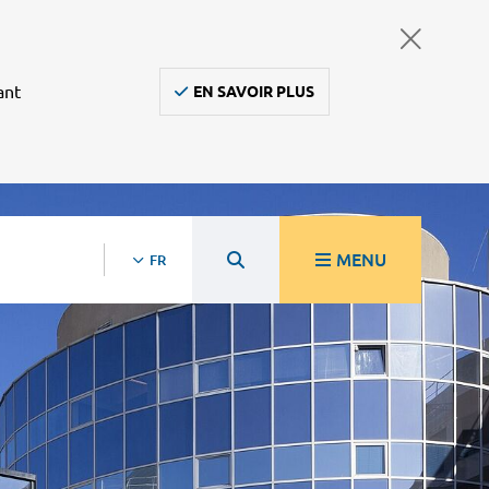
ant
EN SAVOIR PLUS
MENU
FR