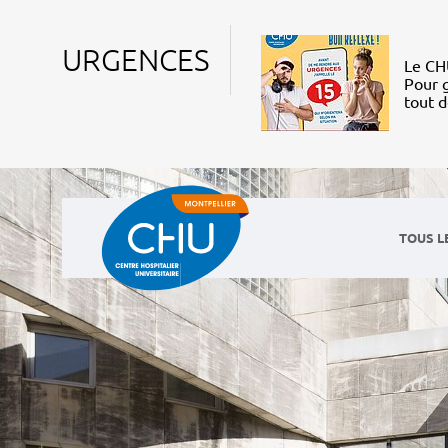
URGENCES
Le CHU
Pour g
tout 
TOUS L