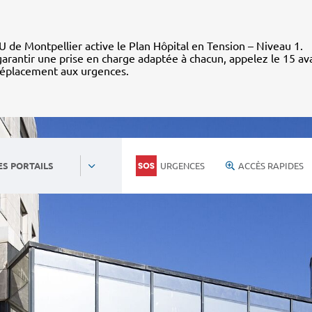
 de Montpellier active le Plan Hôpital en Tension – Niveau 1.
arantir une prise en charge adaptée à chacun, appelez le 15 av
déplacement aux urgences.
URGENCES
ACCÈS RAPIDES
ES PORTAILS