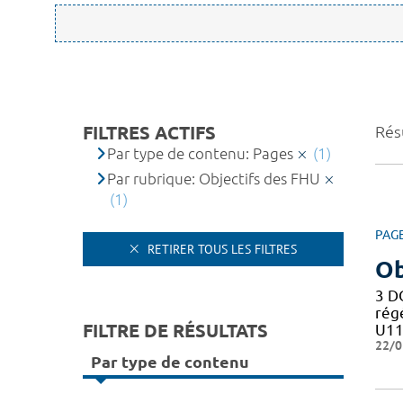
FILTRES ACTIFS
Résu
Par type de contenu: Pages
(1)
Par rubrique: Objectifs des FHU
(1)
PAG
RETIRER TOUS LES FILTRES
Ob
3 D
rég
FILTRE DE RÉSULTATS
U11
22/0
Par type de contenu