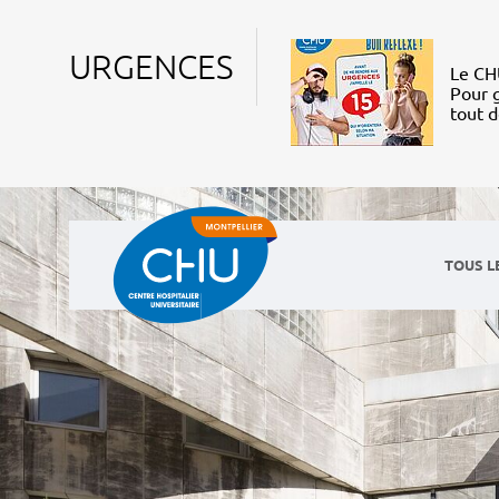
URGENCES
Le CHU
Pour g
tout 
TOUS L