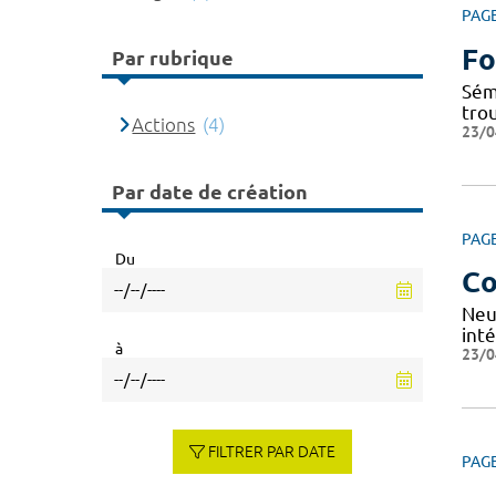
PAG
Fo
Par rubrique
Sém
tro
Actions
(4)
23/0
Par date de création
PAG
Du
Co
Neu
inté
à
23/0
FILTRER PAR DATE
PAG