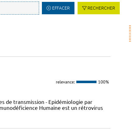
EFFACER
RECHERCHER
relevance:
100%
s de transmission - Epidémiologie par
’Immunodéficience Humaine est un rétrovirus