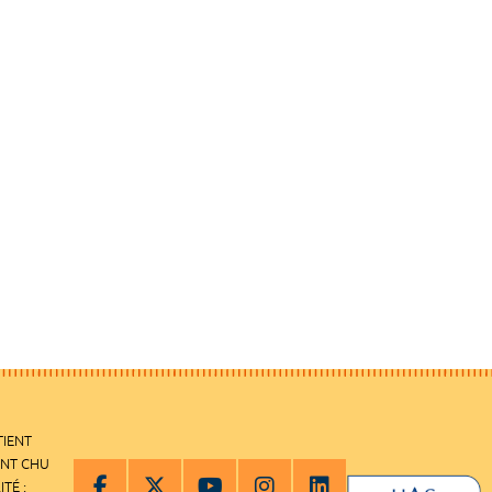
TIENT
ENT CHU
ITÉ :