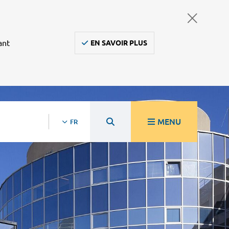
ant
EN SAVOIR PLUS
MENU
FR