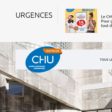
URGENCES
Le CHU
Pour g
tout 
TOUS L