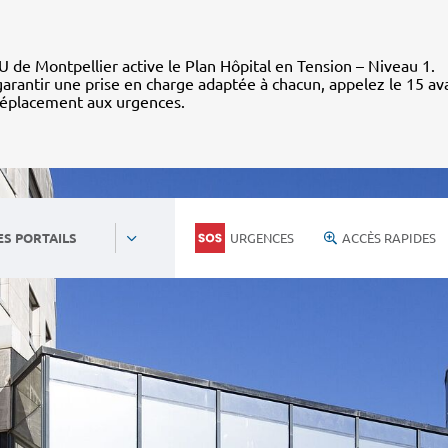
 de Montpellier active le Plan Hôpital en Tension – Niveau 1.
arantir une prise en charge adaptée à chacun, appelez le 15 av
déplacement aux urgences.
URGENCES
ACCÈS RAPIDES
ES PORTAILS