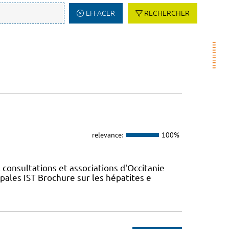
EFFACER
RECHERCHER
relevance:
100%
 consultations et associations d'Occitanie
ales IST Brochure sur les hépatites e