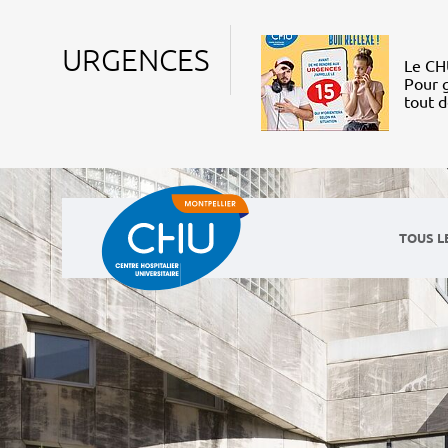
URGENCES
Le CHU
Pour g
tout 
TOUS L