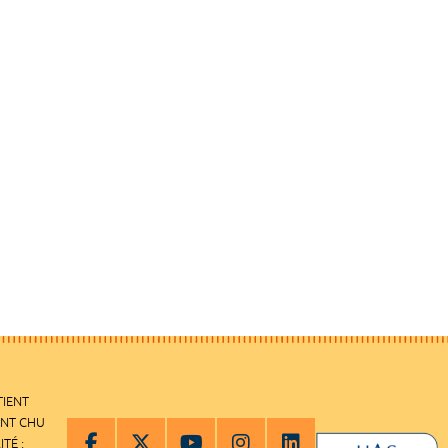
TIENT
ENT CHU
ITÉ :