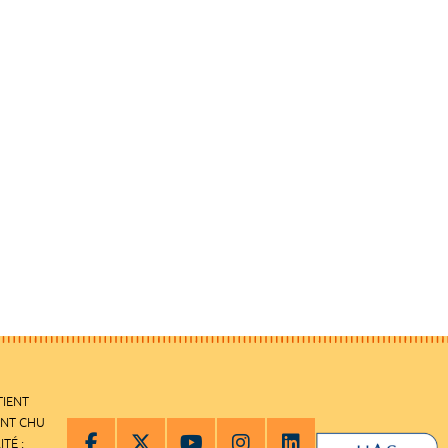
TIENT
ENT CHU
ITÉ :