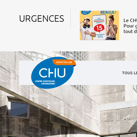
URGENCES
Le CHU
Pour g
tout 
TOUS L