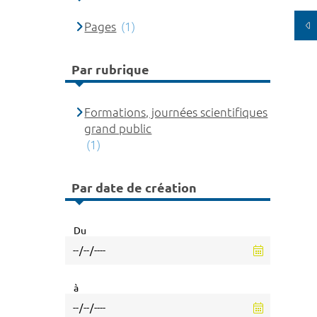
Pages
(1)
Par rubrique
Formations, journées scientifiques
grand public
(1)
Par date de création
Du
à