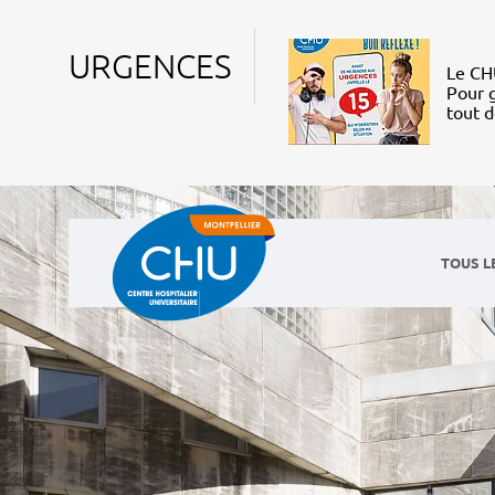
URGENCES
Le CHU
Pour g
tout 
TOUS L