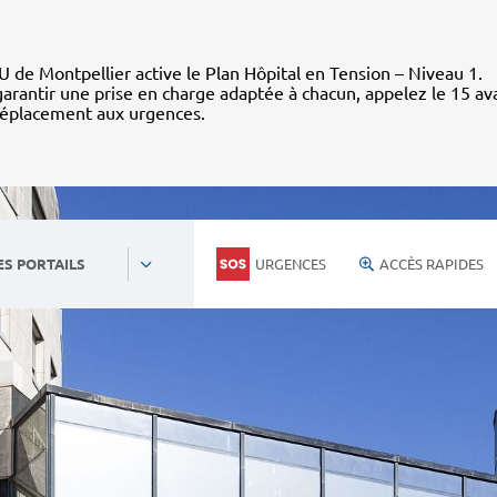
 de Montpellier active le Plan Hôpital en Tension – Niveau 1.
arantir une prise en charge adaptée à chacun, appelez le 15 av
déplacement aux urgences.
URGENCES
ACCÈS RAPIDES
ES PORTAILS