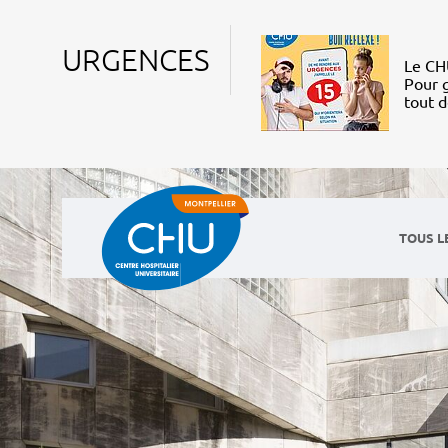
URGENCES
Le CHU
Pour g
tout 
TOUS L