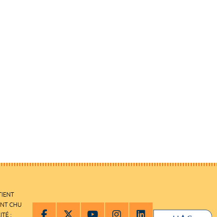
TIENT
ENT CHU
ITÉ :