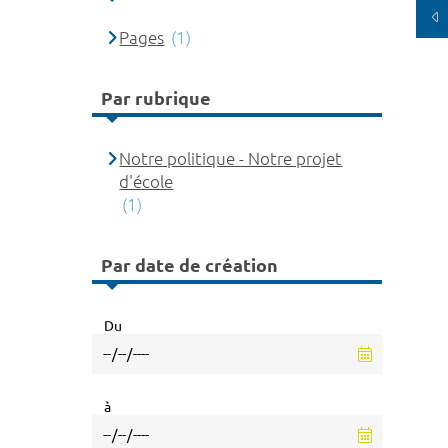
Pages
(1)
Par rubrique
Notre politique - Notre projet
d'école
(1)
Par date de création
Du
à