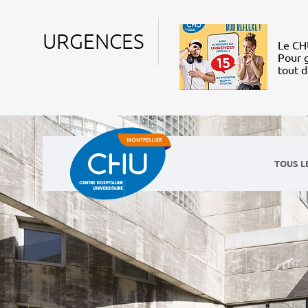
URGENCES
Le CHU
Pour g
tout 
TOUS L