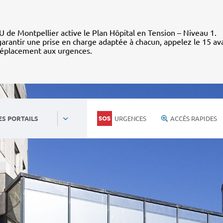
 de Montpellier active le Plan Hôpital en Tension – Niveau 1.
arantir une prise en charge adaptée à chacun, appelez le 15 av
déplacement aux urgences.
URGENCES
ACCÈS RAPIDES
ES PORTAILS