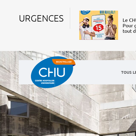
URGENCES
Le CHU
Pour g
tout 
TOUS L