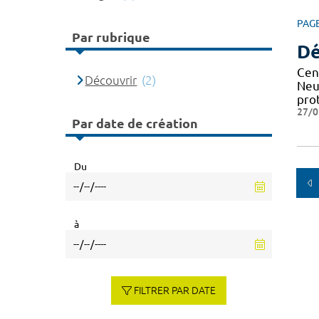
PAG
Par rubrique
Dé
Cen
Découvrir
(2)
Neu
pro
27/0
Par date de création
Du
à
FILTRER PAR DATE