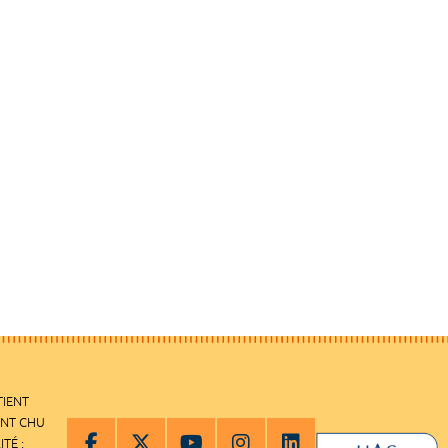
TIENT
ENT CHU
ITÉ :