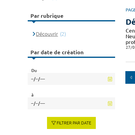
PAG
Par rubrique
Dé
Cen
Découvrir
(2)
Neu
pro
27/0
Par date de création
Du
à
FILTRER PAR DATE