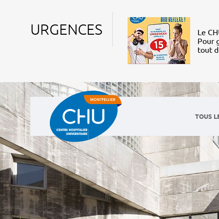
URGENCES
Le CHU
Pour g
tout 
TOUS L