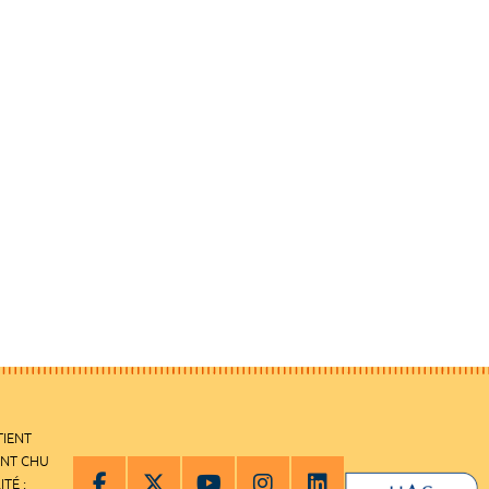
TIENT
ENT CHU
ITÉ :