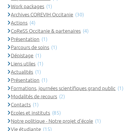
Work packages
(1)
Archives COREVIH Occitanie
(30)
Actions
(4)
CoReSS Occitanie & partenaires
(4)
Présentation
(1)
Parcours de soins
(1)
Dépistage
(1)
Liens utiles
(1)
Actualités
(1)
Présentation
(1)
Formations, journées scientifiques grand public
(1)
Modalités de recours
(2)
Contacts
(1)
Ecoles et instituts
(85)
Notre politique - Notre projet d'école
(1)
Vie étudiante
(15)