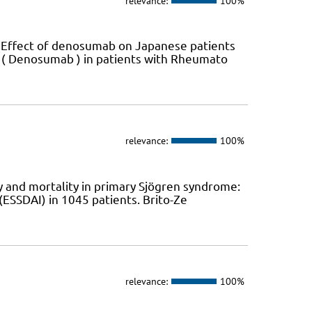
relevance:
100%
. Effect of denosumab on Japanese patients
2 ( Denosumab ) in patients with Rheumato
relevance:
100%
y and mortality in primary Sjögren syndrome:
(ESSDAI) in 1045 patients. Brito-Ze
relevance:
100%