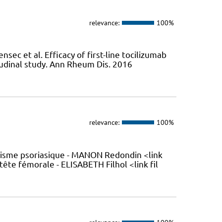
relevance:
100%
c et al. Efficacy of first-line tocilizumab
tudinal study. Ann Rheum Dis. 2016
relevance:
100%
tisme psoriasique - MANON Redondin <link
ête fémorale - ELISABETH Filhol <link fil