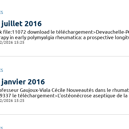
ES
 juillet 2016
nk file:11072 download le téléchargement>Devauchelle-Pense
rapy in early polymyalgia rheumatica: a prospective longi
2/2026 15:25
ES
 janvier 2016
rofesseur Gaujoux-Viala Cécile Nouveautés dans le rhuma
e:9337 le téléchargement>L’ostéonécrose aseptique de la t
2/2026 15:25
ES