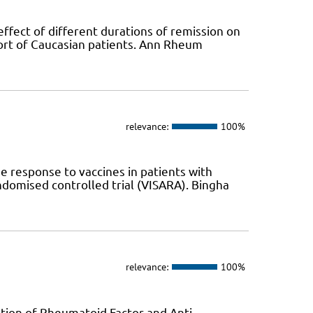
ffect of different durations of remission on
ort of Caucasian patients. Ann Rheum
relevance:
100%
response to vaccines in patients with
andomised controlled trial (VISARA). Bingha
relevance:
100%
ation of Rheumatoid Factor and Anti-