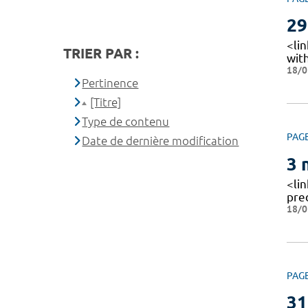
29
<li
TRIER PAR :
wit
18/0
Pertinence
[Titre]
Type de contenu
PAG
Date de dernière modification
3 
<li
pred
18/0
PAG
31