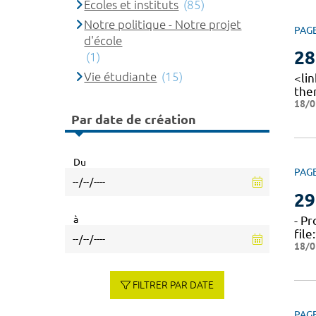
Ecoles et instituts
(85)
Notre politique - Notre projet
PAG
d'école
28
(1)
Vie étudiante
(15)
<li
the
18/0
Par date de création
Du
PAG
29
à
- P
fil
18/0
FILTRER PAR DATE
PAG