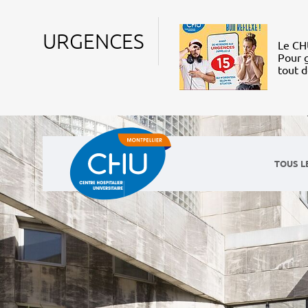
URGENCES
Le CHU
Pour g
tout 
TOUS L