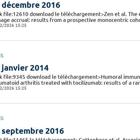
 décembre 2016
nk file:12610 download le téléchargement>Zen et al. The e
age accrual: results from a prospective monocentric coh
2/2026 15:25
ES
 janvier 2014
nk file:9345 download le téléchargement>Humoral immune 
matoid arthritis treated with tocilizumab: results of a r
2/2026 15:25
ES
 septembre 2016
nk file:11465 le téléchargement>Gottenberg et al. Associ