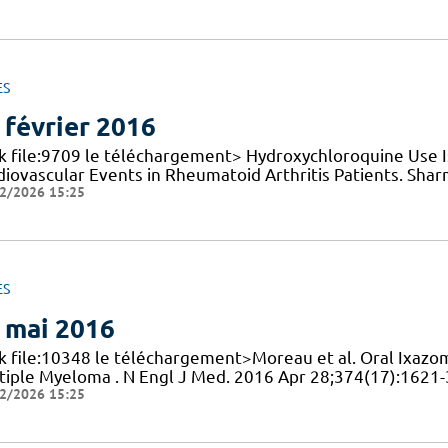
ES
 février 2016
nk file:9709 le téléchargement> Hydroxychloroquine Use I
diovascular Events in Rheumatoid Arthritis Patients. Sharm
2/2026 15:25
ES
 mai 2016
nk file:10348 le téléchargement>Moreau et al. Oral Ixazo
tiple Myeloma . N Engl J Med. 2016 Apr 28;374(17):1621-3
2/2026 15:25