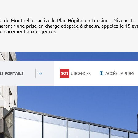
 de Montpellier active le Plan Hôpital en Tension – Niveau 1.
arantir une prise en charge adaptée à chacun, appelez le 15 av
déplacement aux urgences.
URGENCES
ACCÈS RAPIDES
ES PORTAILS