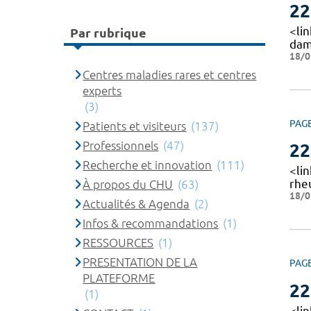
22
<li
Par rubrique
dam
18/0
Centres maladies rares et centres
experts
(3)
PAG
Patients et visiteurs
(137)
Professionnels
(47)
22
Recherche et innovation
(111)
<li
rheu
À propos du CHU
(63)
18/0
Actualités & Agenda
(2)
Infos & recommandations
(1)
RESSOURCES
(1)
PRESENTATION DE LA
PAG
PLATEFORME
22
(1)
<li