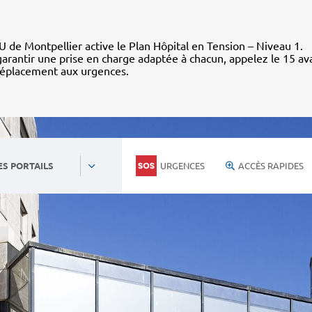
 de Montpellier active le Plan Hôpital en Tension – Niveau 1.
arantir une prise en charge adaptée à chacun, appelez le 15 av
déplacement aux urgences.
URGENCES
ACCÈS RAPIDES
ES PORTAILS