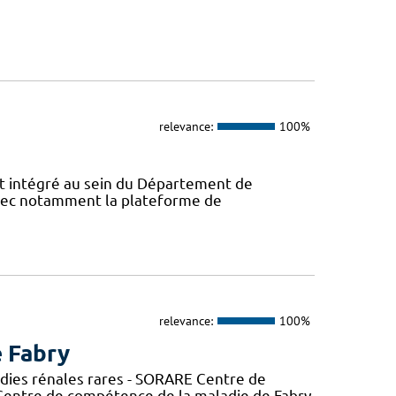
relevance:
100%
 intégré au sein du Département de
avec notamment la plateforme de
relevance:
100%
e Fabry
adies rénales rares - SORARE Centre de
entre de compétence de la maladie de Fabry