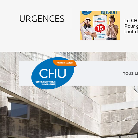
URGENCES
Le CHU
Pour g
tout 
TOUS L