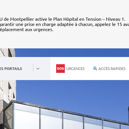
 de Montpellier active le Plan Hôpital en Tension – Niveau 1.
arantir une prise en charge adaptée à chacun, appelez le 15 av
déplacement aux urgences.
URGENCES
ACCÈS RAPIDES
ES PORTAILS