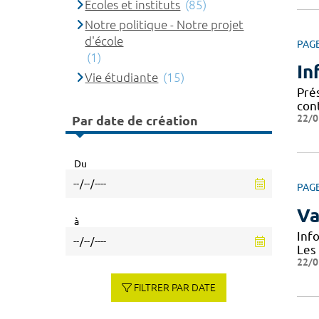
Ecoles et instituts
(85)
Notre politique - Notre projet
d'école
PAG
(1)
In
Vie étudiante
(15)
Prés
cont
22/0
Par date de création
Du
PAG
Va
à
Inf
Les
22/0
FILTRER PAR DATE