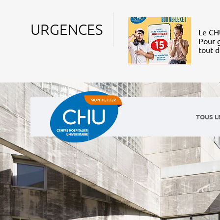
URGENCES
Le CHU
Pour g
tout 
TOUS L