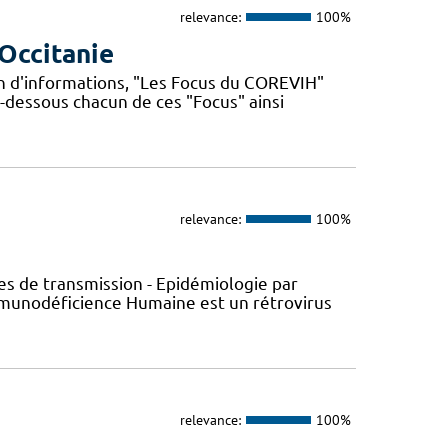
relevance:
100%
Occitanie
n d'informations, "Les Focus du COREVIH"
i-dessous chacun de ces "Focus" ainsi
relevance:
100%
s de transmission - Epidémiologie par
’Immunodéficience Humaine est un rétrovirus
relevance:
100%