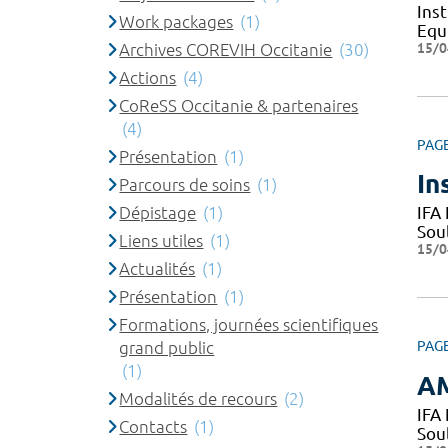
Ins
Work packages
(1)
Equ
15/0
Archives COREVIH Occitanie
(30)
Actions
(4)
CoReSS Occitanie & partenaires
(4)
PAG
Présentation
(1)
In
Parcours de soins
(1)
Dépistage
(1)
IFA
Sou
Liens utiles
(1)
15/0
Actualités
(1)
Présentation
(1)
Formations, journées scientifiques
grand public
PAG
(1)
A
Modalités de recours
(2)
IFA
Contacts
(1)
Sou