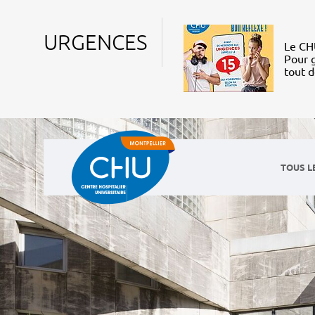
URGENCES
Le CHU
Pour g
tout 
TOUS L