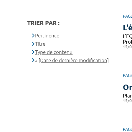
PAG
TRIER PAR :
L'
Pertinence
L'E
Pro
Titre
15/0
Type de contenu
[Date de dernière modification]
PAG
Or
Pla
15/0
PAG