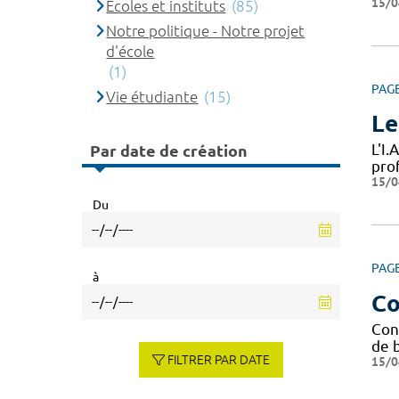
15/0
Ecoles et instituts
(85)
Notre politique - Notre projet
d'école
(1)
PAG
Vie étudiante
(15)
Le
L'I.
Par date de création
pro
15/0
Du
PAG
à
Co
Con
de b
FILTRER PAR DATE
15/0