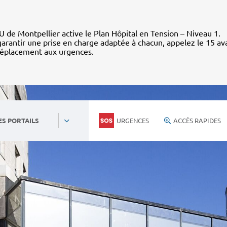
 de Montpellier active le Plan Hôpital en Tension – Niveau 1.
arantir une prise en charge adaptée à chacun, appelez le 15 av
déplacement aux urgences.
URGENCES
ACCÈS RAPIDES
ES PORTAILS