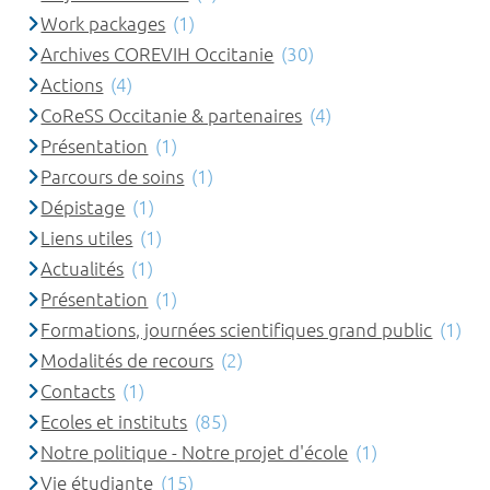
Work packages
(1)
Archives COREVIH Occitanie
(30)
Actions
(4)
CoReSS Occitanie & partenaires
(4)
Présentation
(1)
Parcours de soins
(1)
Dépistage
(1)
Liens utiles
(1)
Actualités
(1)
Présentation
(1)
Formations, journées scientifiques grand public
(1)
Modalités de recours
(2)
Contacts
(1)
Ecoles et instituts
(85)
Notre politique - Notre projet d'école
(1)
Vie étudiante
(15)