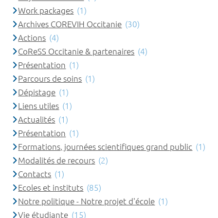
Work packages
(1)
Archives COREVIH Occitanie
(30)
Actions
(4)
CoReSS Occitanie & partenaires
(4)
Présentation
(1)
Parcours de soins
(1)
Dépistage
(1)
Liens utiles
(1)
Actualités
(1)
Présentation
(1)
Formations, journées scientifiques grand public
(1)
Modalités de recours
(2)
Contacts
(1)
Ecoles et instituts
(85)
Notre politique - Notre projet d'école
(1)
Vie étudiante
(15)