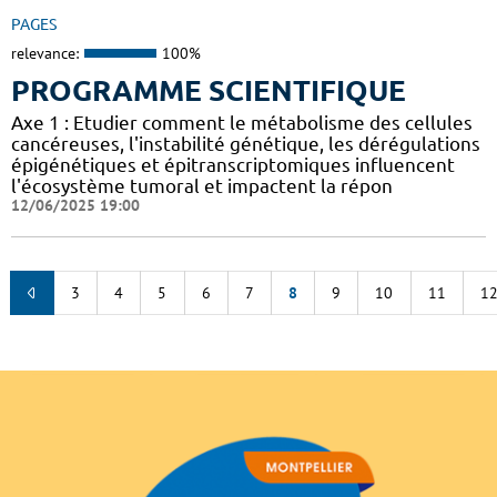
PAGES
relevance:
100%
PROGRAMME SCIENTIFIQUE
Axe 1 : Etudier comment le métabolisme des cellules
cancéreuses, l'instabilité génétique, les dérégulations
épigénétiques et épitranscriptomiques influencent
l'écosystème tumoral et impactent la répon
12/06/2025 19:00
3
4
5
6
7
8
9
10
11
1